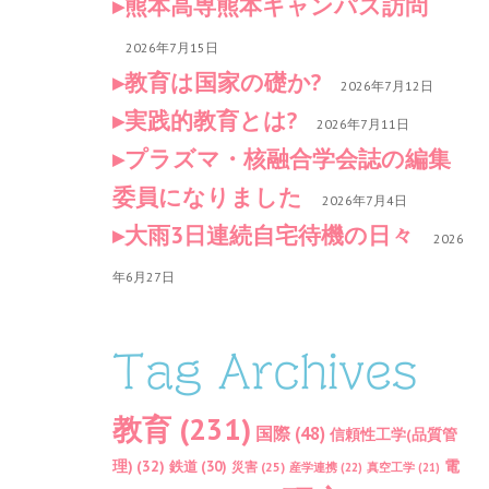
熊本高専熊本キャンパス訪問
2026年7月15日
教育は国家の礎か?
2026年7月12日
実践的教育とは?
2026年7月11日
プラズマ・核融合学会誌の編集
委員になりました
2026年7月4日
大雨3日連続自宅待機の日々
2026
年6月27日
Tag Archives
教育
(231)
国際
(48)
信頼性工学(品質管
理)
(32)
電
鉄道
(30)
災害
(25)
産学連携
(22)
真空工学
(21)