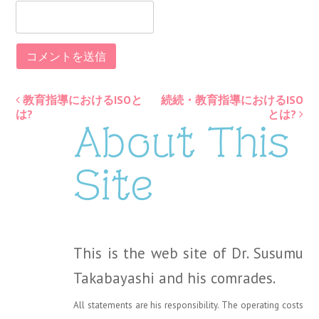
教育指導におけるISOと
続続・教育指導におけるISO
Post
は?
とは?
About This
navigation
Site
This is the web site of Dr. Susumu
Takabayashi and his comrades.
All statements are his responsibility. The operating costs