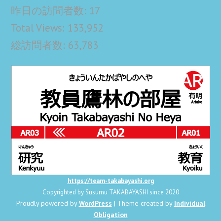
昨日の訪問者数:
17
Total Views:
133,952
総訪問者数:
63,783
https://team-takabayashi.org
Copyrighted by Susumu TAKABAYASHI since 2020
Proudly powered by
WordPress
| Theme created by
Individual
Obligation