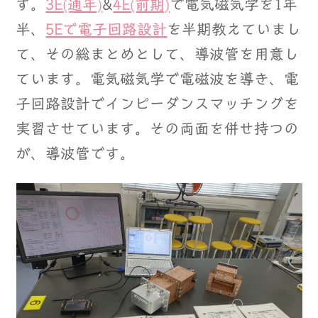
す。
3E(通年)
&
4E(前期)
で電気磁気学を1年
半、
5Eで電子回路設計
を半期教えていまし
て、その総まとめとして、導波管を用意し
ています。電気磁気学で電磁波を導き、電
子回路設計でインピーダンスマッチングを
実習させています。その両面を併せ持つの
が、導波管です。