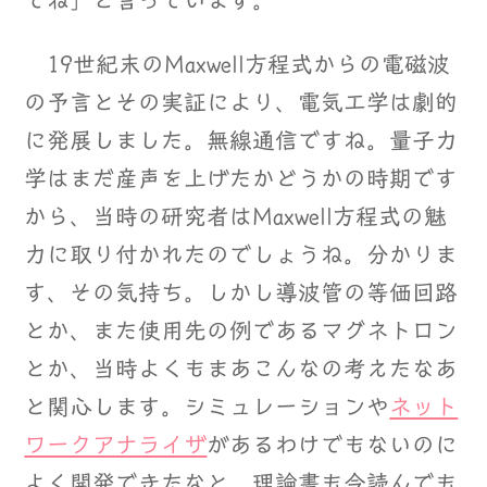
てね」と言っています。
19世紀末のMaxwell方程式からの電磁波
の予言とその実証により、電気工学は劇的
に発展しました。無線通信ですね。量子力
学はまだ産声を上げたかどうかの時期です
から、当時の研究者はMaxwell方程式の魅
力に取り付かれたのでしょうね。分かりま
す、その気持ち。しかし導波管の等価回路
とか、また使用先の例であるマグネトロン
とか、当時よくもまあこんなの考えたなあ
と関心します。シミュレーションや
ネット
ワークアナライザ
があるわけでもないのに
よく開発できたなと。理論書も今読んでも