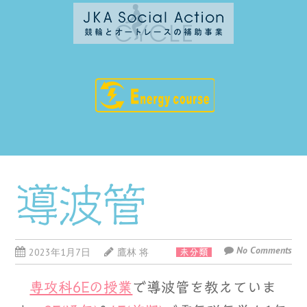
導波管
No Comments
2023年1月7日
鷹林 将
未分類
専攻科6Eの授業
で導波管を教えていま