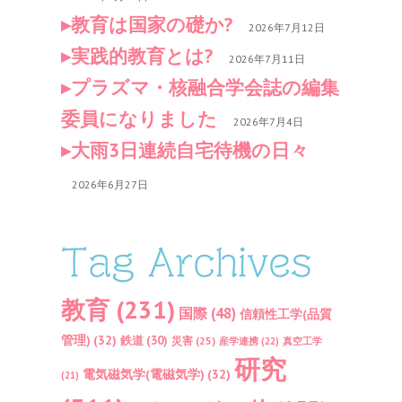
教育は国家の礎か?
2026年7月12日
実践的教育とは?
2026年7月11日
プラズマ・核融合学会誌の編集
委員になりました
2026年7月4日
大雨3日連続自宅待機の日々
2026年6月27日
Tag Archives
教育
(231)
国際
(48)
信頼性工学(品質
管理)
(32)
鉄道
(30)
災害
(25)
産学連携
(22)
真空工学
研究
電気磁気学(電磁気学)
(32)
(21)