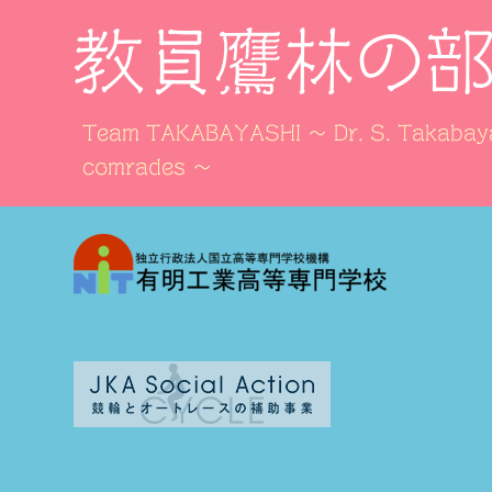
教員鷹林の
Team TAKABAYASHI ～ Dr. S. Takabaya
comrades ～