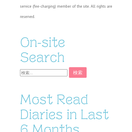
service (fee-charging) member of the site. All rights are
reserved.
On-site
Search
検
索:
Most Read
Diaries in Last
6 Months