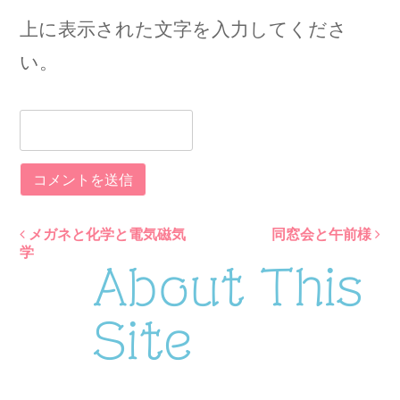
上に表示された文字を入力してくださ
い。
メガネと化学と電気磁気
同窓会と午前様
Post
学
About This
navigation
Site