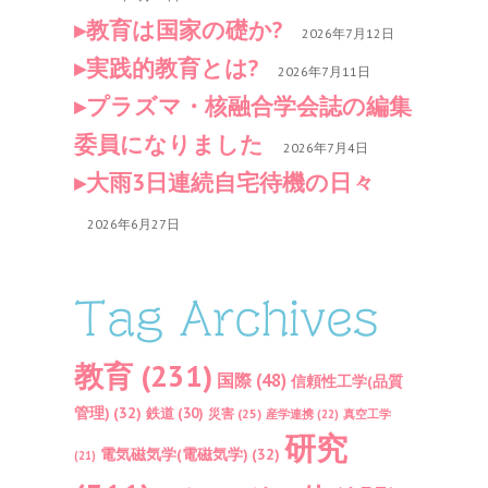
教育は国家の礎か?
2026年7月12日
実践的教育とは?
2026年7月11日
プラズマ・核融合学会誌の編集
委員になりました
2026年7月4日
大雨3日連続自宅待機の日々
2026年6月27日
Tag Archives
教育
(231)
国際
(48)
信頼性工学(品質
管理)
(32)
鉄道
(30)
災害
(25)
産学連携
(22)
真空工学
研究
電気磁気学(電磁気学)
(32)
(21)