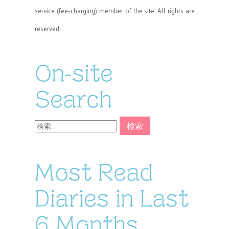
service (fee-charging) member of the site. All rights are
reserved.
On-site
Search
検
索:
Most Read
Diaries in Last
6 Months