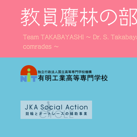
教員鷹林の
Team TAKABAYASHI ～ Dr. S. Takabaya
comrades ～