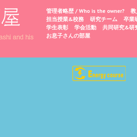
部屋
管理者略歴 / Who is the owner?
教
Skip
Menu
担当授業&校務
研究チーム
卒業
to
学生表彰
学会活動
共同研究&研
content
お息子さんの部屋
shi and his