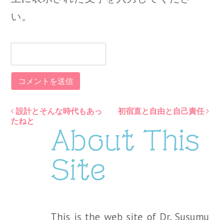
い。
設計とそんな時代もあっ
初宿直と自由と自己責任
Post
たねと
About This
navigation
Site
This is the web site of Dr. Susumu