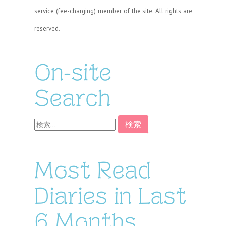
service (fee-charging) member of the site. All rights are
reserved.
On-site
Search
検
索:
Most Read
Diaries in Last
6 Months