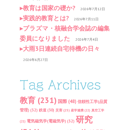
教育は国家の礎か?
2026年7月12日
実践的教育とは?
2026年7月11日
プラズマ・核融合学会誌の編集
委員になりました
2026年7月4日
大雨3日連続自宅待機の日々
2026年6月27日
Tag Archives
教育
(231)
国際
(48)
信頼性工学(品質
管理)
(32)
鉄道
(30)
災害
(25)
産学連携
(22)
真空工学
研究
電気磁気学(電磁気学)
(32)
(21)