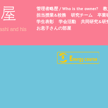
部屋
管理者略歴 / Who is the owner?
教
Skip
Menu
担当授業&校務
研究チーム
卒業
to
学生表彰
学会活動
共同研究&研
content
お息子さんの部屋
shi and his