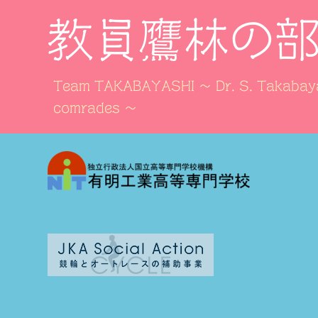
教員鷹林の
Team TAKABAYASHI ～ Dr. S. Takabaya
comrades ～