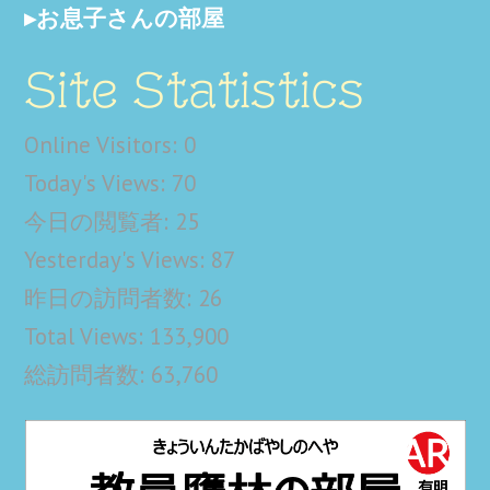
お息子さんの部屋
Site Statistics
Online Visitors:
0
Today's Views:
70
今日の閲覧者:
25
Yesterday's Views:
87
昨日の訪問者数:
26
Total Views:
133,900
総訪問者数:
63,760