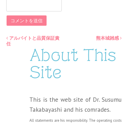
アルバイトと品質保証責
熊本城雑感
Post
任
About This
navigation
Site
This is the web site of Dr. Susumu
Takabayashi and his comrades.
All statements are his responsibility. The operating costs