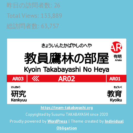
昨日の訪問者数:
26
Total Views:
133,889
総訪問者数:
63,757
https://team-takabayashi.org
Copyrighted by Susumu TAKABAYASHI since 2020
Proudly powered by
WordPress
| Theme created by
Individual
Obligation