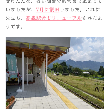
受けたため、長い間部分的営業に止まって
いましたが、
7月に復旧
しました。これに
先立ち、
高森駅舎もリニューアル
されたよ
うです。