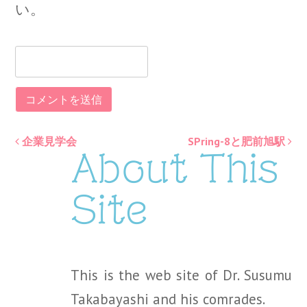
い。
企業見学会
SPring-8と肥前旭駅
Post
About This
navigation
Site
This is the web site of Dr. Susumu
Takabayashi and his comrades.