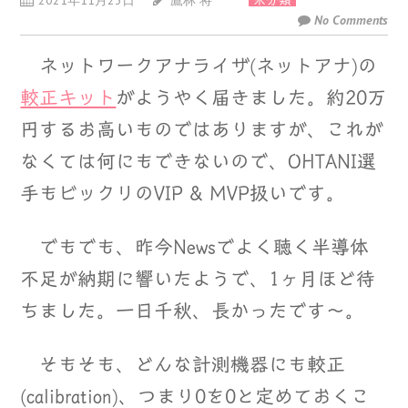
2021年11月23日
鷹林 将
未分類
No Comments
ネットワークアナライザ(ネットアナ)の
較正キット
がようやく届きました。約20万
円するお高いものではありますが、これが
なくては何にもできないので、OHTANI選
手もビックリのVIP & MVP扱いです。
でもでも、昨今Newsでよく聴く半導体
不足が納期に響いたようで、1ヶ月ほど待
ちました。一日千秋、長かったです～。
そもそも、どんな計測機器にも較正
(calibration)、つまり0を0と定めておくこ