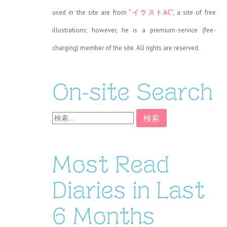
used in the site are from “
イラストAC
”, a site of free
illustrations; however, he is a premium-service (fee-
charging) member of the site. All rights are reserved.
On-site Search
検
索:
Most Read
Diaries in Last
6 Months