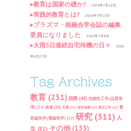
教育は国家の礎か?
2026年7月12日
実践的教育とは?
2026年7月11日
プラズマ・核融合学会誌の編集
委員になりました
2026年7月4日
大雨3日連続自宅待機の日々
2026
年6月27日
Tag Archives
教育
(231)
国際
(48)
信頼性工学(品質管
理)
(32)
電
鉄道
(30)
災害
(25)
産学連携
(22)
真空工学
(21)
研究
(311)
人
気磁気学(電磁気学)
(32)
その他
(153)
生
(82)