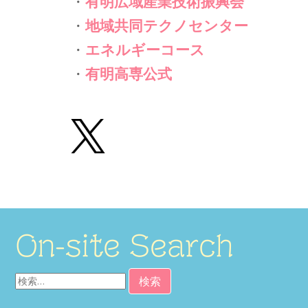
・
有明広域産業技術振興会
・
地域共同テクノセンター
・
エネルギーコース
・
有明高専公式
On-site Search
検
索: