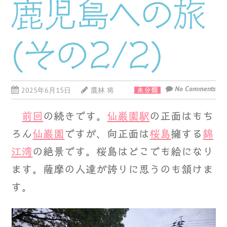
鹿児島への旅
(その2/2)
No Comments
2025年6月15日
鷹林 将
未分類
前回
の続きです。
仙巌園駅
の正面はもち
ろん
仙巌園
ですが、向正面は
桜島
擁する
錦
江湾
の絶景です。桜島はどこでも絵になり
ます。薩摩の人達が誇りに思うのも頷けま
す。