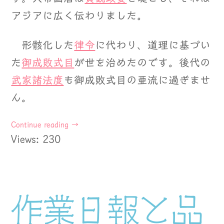
アジアに広く伝わりました。
形骸化した
律令
に代わり、道理に基づい
た
御成敗式目
が世を治めたのです。後代の
武家諸法度
も御成敗式目の亜流に過ぎませ
ん。
Continue reading
→
Views: 230
作業日報と品