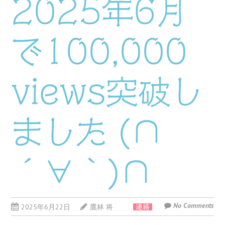
2025年6月
で100,000
views突破し
ました (∩
´∀｀)∩
No Comments
2025年6月22日
鷹林 将
連絡