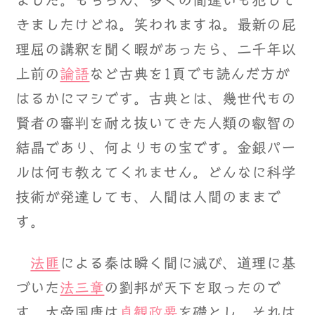
ました。もちろん、多くの間違いも犯して
きましたけどね。笑われますね。最新の屁
理屈の講釈を聞く暇があったら、二千年以
上前の
論語
など古典を1頁でも読んだ方が
はるかにマシです。古典とは、幾世代もの
賢者の審判を耐え抜いてきた人類の叡智の
結晶であり、何よりもの宝です。金銀パー
ルは何も教えてくれません。どんなに科学
技術が発達しても、人間は人間のままで
す。
法匪
による秦は瞬く間に滅び、道理に基
づいた
法三章
の劉邦が天下を取ったので
す。大帝国唐は
貞観政要
を礎とし、それは