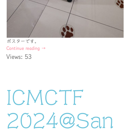
ポスターです。
Continue reading
→
Views: 53
ICMCTF
2024@San