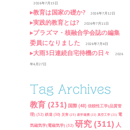
2026年7月15日
教育は国家の礎か?
2026年7月12日
実践的教育とは?
2026年7月11日
プラズマ・核融合学会誌の編集
委員になりました
2026年7月4日
大雨3日連続自宅待機の日々
2026
年6月27日
Tag Archives
教育
(231)
国際
(48)
信頼性工学(品質管
理)
(32)
電
鉄道
(30)
災害
(25)
産学連携
(22)
真空工学
(21)
研究
(311)
人
気磁気学(電磁気学)
(32)