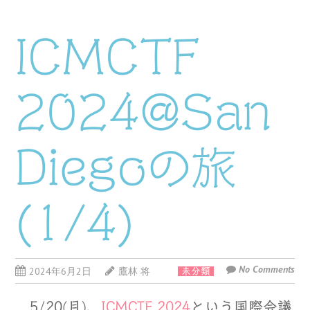
ICMCTF
2024@San
Diegoの旅
(1/4)
No Comments
2024年6月2日
鷹林 将
未分類
5/20(月)、
ICMCTF 2024
という国際会議