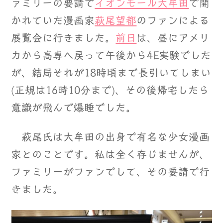
ァミリーの要請で
イオンモール大牟田
で開
かれていた漫画家
萩尾望都
のファンによる
展覧会に行きました。
前日
は、昼にアメリ
カから高専へ戻って午後から4E実験でした
が、結局それが18時頃まで長引いてしまい
(正規は16時10分まで)、その後帰宅したら
意識が飛んで爆睡でした。
萩尾氏は大牟田の出身で有名な少女漫画
家とのことです。私は全く存じませんが、
ファミリーがファンでして、その要請で行
きました。