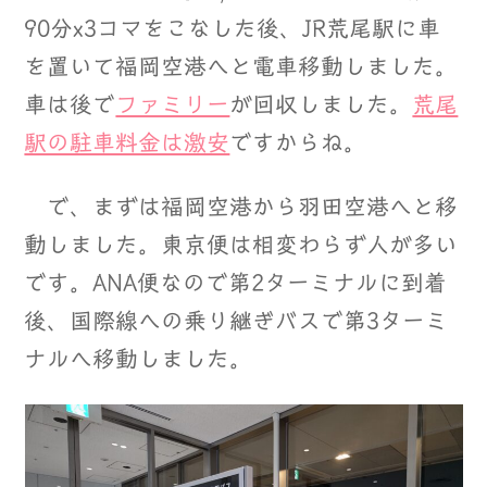
90分x3コマをこなした後、JR荒尾駅に車
を置いて福岡空港へと電車移動しました。
車は後で
ファミリー
が回収しました。
荒尾
駅の駐車料金は激安
ですからね。
で、まずは福岡空港から羽田空港へと移
動しました。東京便は相変わらず人が多い
です。ANA便なので第2ターミナルに到着
後、国際線への乗り継ぎバスで第3ターミ
ナルへ移動しました。