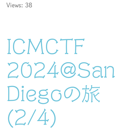
Views: 38
ICMCTF
2024@San
Diegoの旅
(2/4)