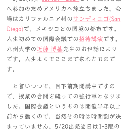
へ参加のためアメリカへ旅立ちました。会
場はカリフォルニア州の
サンディエゴ(San
Diego)
で、メキシコとの国境の都市です。
人生初めての国際会議での
招待講演
です。
九州大学の
近藤 博基
先生のお世話により
です。人生よくもここまで来れたもので
す。
と言いつつも、目下前期開講中ですの
で、授業の合間を縫っての強行軍となりま
した。国際会議というものは開催半年以上
前から動くので、当然その時は時間割が決
まっていません。5/20出発当日は1-3限の