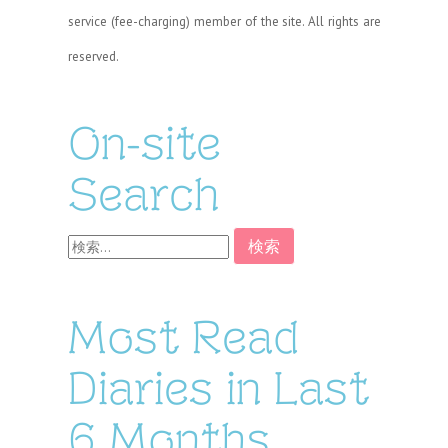
service (fee-charging) member of the site. All rights are
reserved.
On-site
Search
検
索:
Most Read
Diaries in Last
6 Months