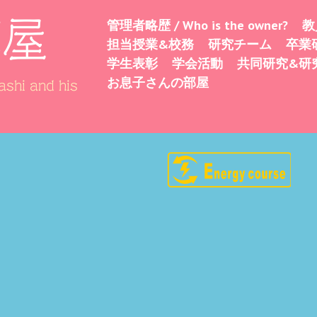
部屋
管理者略歴 / Who is the owner?
教
Skip
Menu
担当授業&校務
研究チーム
卒業
to
学生表彰
学会活動
共同研究&研
content
お息子さんの部屋
shi and his