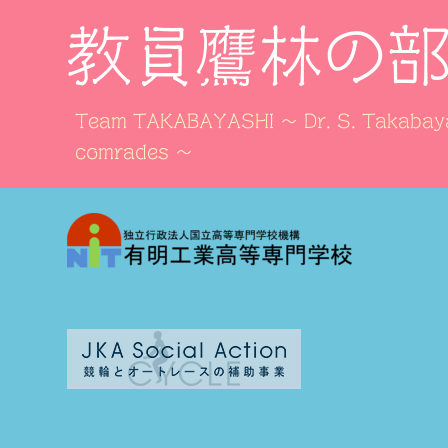
教員鷹林の
Team TAKABAYASHI ～ Dr. S. Takabaya
comrades ～