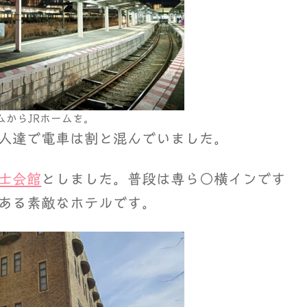
からJRホームを。
人達で電車は割と混んでいました。
士会館
としました。普段は専ら○横インです
ある素敵なホテルです。