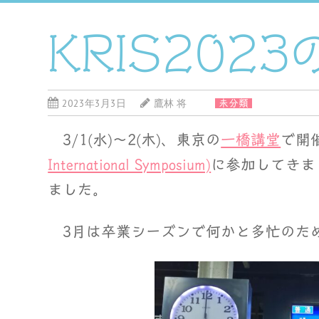
KRIS2023の
2023年3月3日
鷹林 将
未分類
3/1(水)～2(木)、東京の
一橋講堂
で開
International Symposium)
に参加してきま
ました。
3月は卒業シーズンで何かと多忙のた