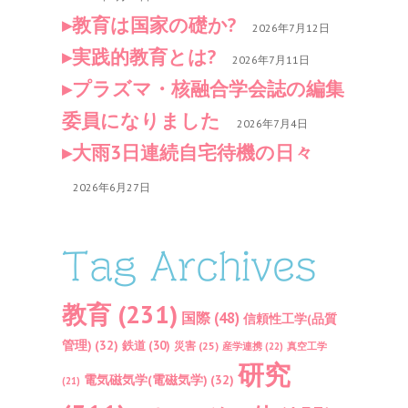
教育は国家の礎か?
2026年7月12日
実践的教育とは?
2026年7月11日
プラズマ・核融合学会誌の編集
委員になりました
2026年7月4日
大雨3日連続自宅待機の日々
2026年6月27日
Tag Archives
教育
(231)
国際
(48)
信頼性工学(品質
管理)
(32)
鉄道
(30)
災害
(25)
産学連携
(22)
真空工学
研究
電気磁気学(電磁気学)
(32)
(21)