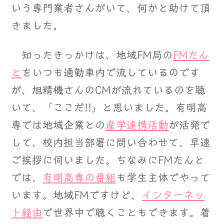
いう専門業者さんがいて、何かと助けて頂
きました。
知ったきっかけは、地域FM局の
FMたん
と
をいつも通勤車内で流しているのです
が、旭精機さんのCMが流れているのを聴
いて、「ここだ!!」と思いました。有明高
専では地域企業との
産学連携活動
が活発で
して、校内担当部署に問い合わせて、早速
ご挨拶に伺いました。ちなみにFMたんと
では、
有明高専の番組
も学生主体でやって
います。地域FMですけど、
インターネッ
ト経由
で世界中で聴くこともできます。着