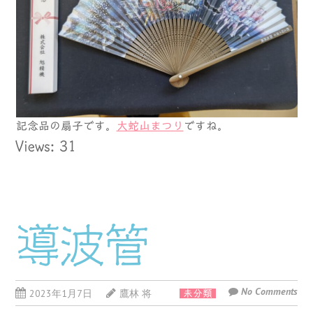
記念品の扇子です。
大蛇山まつり
ですね。
Views: 31
導波管
No Comments
2023年1月7日
鷹林 将
未分類