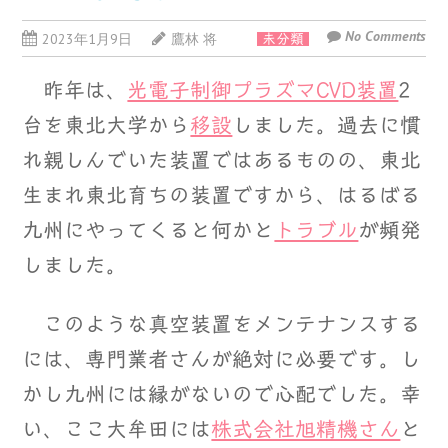
No Comments
2023年1月9日
鷹林 将
未分類
昨年は、
光電子制御プラズマCVD装置
2
台を東北大学から
移設
しました。過去に慣
れ親しんでいた装置ではあるものの、東北
生まれ東北育ちの装置ですから、はるばる
九州にやってくると何かと
トラブル
が頻発
しました。
このような真空装置をメンテナンスする
には、専門業者さんが絶対に必要です。し
かし九州には縁がないので心配でした。幸
い、ここ大牟田には
株式会社旭精機さん
と