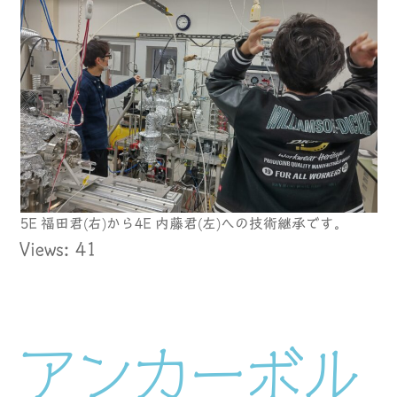
5E 福田君(右)から4E 内藤君(左)への技術継承です。
Views: 41
アンカーボル