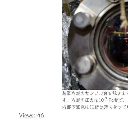
装置内部のサンプル台を覗きま
-7
す。内部の圧力は10
Pa台で、大
内部の空気は12桁分薄くなっ
Views: 46