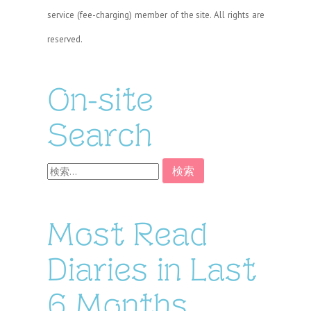
service (fee-charging) member of the site. All rights are
reserved.
On-site
Search
検
索:
Most Read
Diaries in Last
6 Months