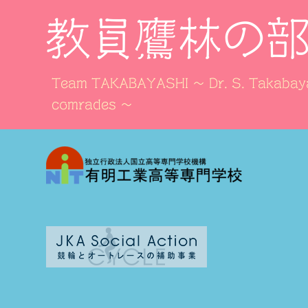
教員鷹林の
Team TAKABAYASHI ～ Dr. S. Takabaya
comrades ～