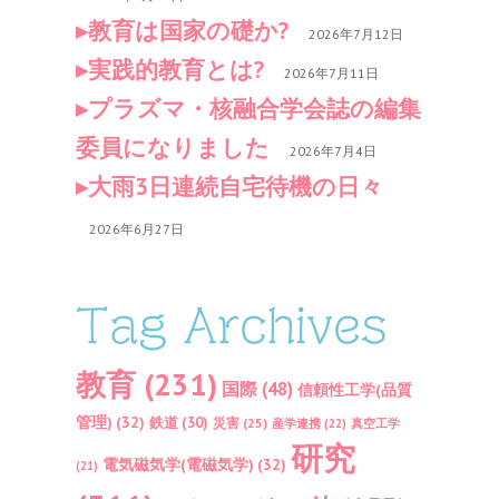
教育は国家の礎か?
2026年7月12日
実践的教育とは?
2026年7月11日
プラズマ・核融合学会誌の編集
委員になりました
2026年7月4日
大雨3日連続自宅待機の日々
2026年6月27日
Tag Archives
教育
(231)
国際
(48)
信頼性工学(品質
管理)
(32)
鉄道
(30)
災害
(25)
産学連携
(22)
真空工学
研究
電気磁気学(電磁気学)
(32)
(21)