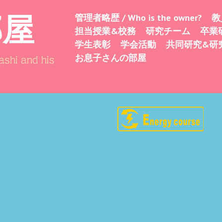
部屋
管理者略歴 / Who is the owner?
教
Skip
Menu
担当授業&校務
研究チーム
卒業
to
学生表彰
学会活動
共同研究&研
content
お息子さんの部屋
shi and his