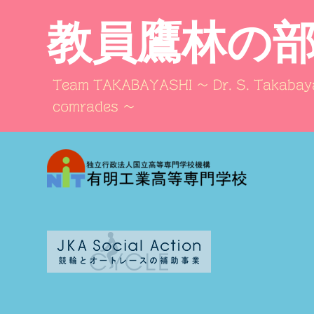
教員鷹林の
Team TAKABAYASHI ～ Dr. S. Takabaya
comrades ～