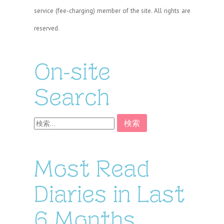
service (fee-charging) member of the site. All rights are
reserved.
On-site
Search
検
索:
Most Read
Diaries in Last
6 Months