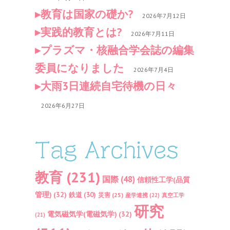
教育は国家の礎か?
2026年7月12日
実践的教育とは?
2026年7月11日
プラズマ・核融合学会誌の編集
委員になりました
2026年7月4日
大雨3日連続自宅待機の日々
2026年6月27日
Tag Archives
教育
(231)
国際
(48)
信頼性工学(品質
管理)
(32)
鉄道
(30)
災害
(25)
産学連携
(22)
真空工学
研究
電気磁気学(電磁気学)
(32)
(21)