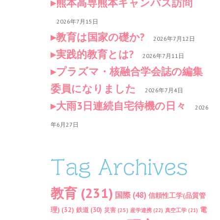
熊本高専熊本キャンパス訪問
2026年7月15日
教育は国家の礎か?
2026年7月12日
実践的教育とは?
2026年7月11日
プラズマ・核融合学会誌の編集
委員になりました
2026年7月4日
大雨3日連続自宅待機の日々
2026
年6月27日
Tag Archives
教育
(231)
国際
(48)
信頼性工学(品質管
理)
(32)
電
鉄道
(30)
災害
(25)
産学連携
(22)
真空工学
(21)