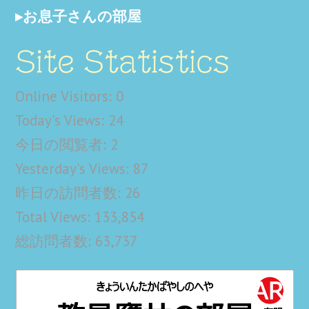
お息子さんの部屋
Site Statistics
Online Visitors:
0
Today's Views:
24
今日の閲覧者:
2
Yesterday's Views:
87
昨日の訪問者数:
26
Total Views:
133,854
総訪問者数:
63,737