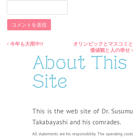
今年も大雨中!!
オリンピックとマスコミと
Post
価値観と人の幸せ
About This
navigation
Site
This is the web site of Dr. Susumu
Takabayashi and his comrades.
All statements are his responsibility. The operating costs