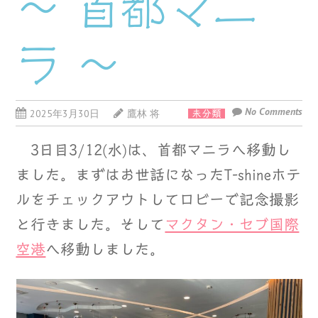
～ 首都マニ
ラ ～
No Comments
2025年3月30日
鷹林 将
未分類
3日目3/12(水)は、首都マニラへ移動し
ました。まずはお世話になったT-shineホテ
ルをチェックアウトしてロビーで記念撮影
と行きました。そして
マクタン・セブ国際
空港
へ移動しました。