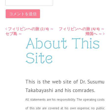
フィリピンへの旅 (2/4) ～
フィリピンへの旅 (4/4) ～
Post
セブ島 ～
帰国へ ～
About This
navigation
Site
This is the web site of Dr. Susumu
Takabayashi and his comrades.
All statements are his responsibility. The operating costs
of this site are covered at his own expense; no public