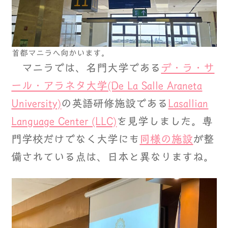
首都マニラへ向かいます。
マニラでは、名門大学である
デ・ラ・サ
ール・アラネタ大学(De La Salle Araneta
University)
の英語研修施設である
Lasallian
Language Center (LLC)
を見学しました。専
門学校だけでなく大学にも
同様の施設
が整
備されている点は、日本と異なりますね。