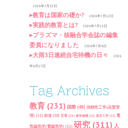
2026年7月15日
教育は国家の礎か?
2026年7月12日
実践的教育とは?
2026年7月11日
プラズマ・核融合学会誌の編集
委員になりました
2026年7月4日
大雨3日連続自宅待機の日々
2026
年6月27日
Tag Archives
教育
(231)
国際
(48)
信頼性工学(品質管
理)
(32)
電
鉄道
(30)
災害
(25)
産学連携
(22)
真空工学
(21)
研究
(311)
人
気磁気学(電磁気学)
(32)