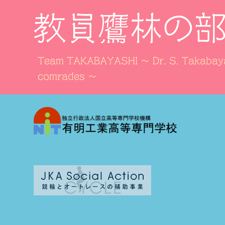
教員鷹林の
Team TAKABAYASHI ～ Dr. S. Takabaya
comrades ～