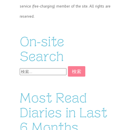
service (fee-charging) member of the site. All rights are
reserved.
On-site
Search
検
索:
Most Read
Diaries in Last
6 Months