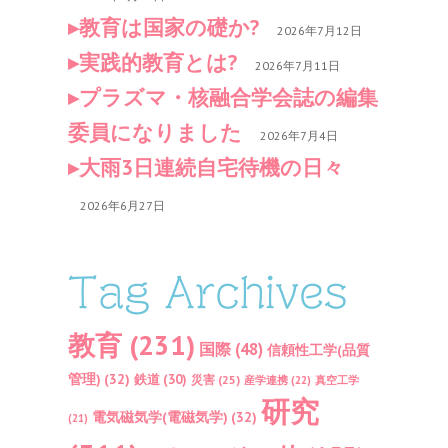
教育は国家の礎か?
2026年7月12日
実践的教育とは?
2026年7月11日
プラズマ・核融合学会誌の編集
委員になりました
2026年7月4日
大雨3日連続自宅待機の日々
2026年6月27日
Tag Archives
教育
(231)
国際
(48)
信頼性工学(品質
管理)
(32)
鉄道
(30)
災害
(25)
産学連携
(22)
真空工学
研究
電気磁気学(電磁気学)
(32)
(21)