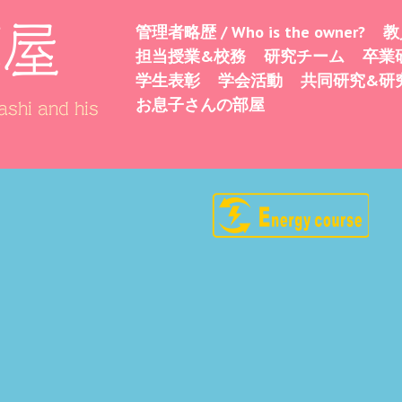
部屋
管理者略歴 / Who is the owner?
教
Skip
Menu
担当授業&校務
研究チーム
卒業
to
学生表彰
学会活動
共同研究&研
content
お息子さんの部屋
shi and his