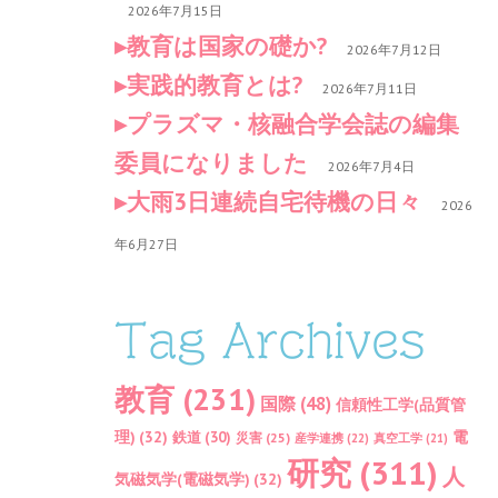
2026年7月15日
教育は国家の礎か?
2026年7月12日
実践的教育とは?
2026年7月11日
プラズマ・核融合学会誌の編集
委員になりました
2026年7月4日
大雨3日連続自宅待機の日々
2026
年6月27日
Tag Archives
教育
(231)
国際
(48)
信頼性工学(品質管
理)
(32)
電
鉄道
(30)
災害
(25)
産学連携
(22)
真空工学
(21)
研究
(311)
人
気磁気学(電磁気学)
(32)