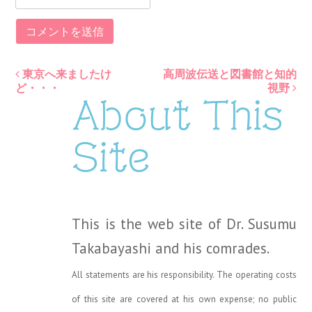
東京へ来ましたけ
高周波伝送と図書館と知的
Post
ど・・・
視野
About This
navigation
Site
This is the web site of Dr. Susumu
Takabayashi and his comrades.
All statements are his responsibility. The operating costs
of this site are covered at his own expense; no public