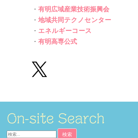
・
有明広域産業技術振興会
・
地域共同テクノセンター
・
エネルギーコース
・
有明高専公式
On-site Search
検
索: