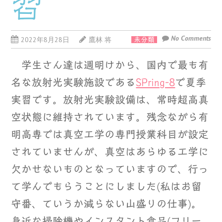
習
No Comments
2022年8月28日
鷹林 将
未分類
学生さん達は週明けから、国内で最も有
名な放射光実験施設である
SPring-8
で夏季
実習です。放射光実験設備は、常時超高真
空状態に維持されています。残念ながら有
明高専では真空工学の専門授業科目が設定
されていませんが、真空はあらゆる工学に
欠かせないものとなっていますので、行っ
て学んでもらうことにしました(私はお留
守番、ていうか減らない山盛りの仕事)。
身近な掃除機やインスタント食品(フリー