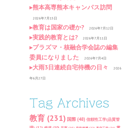
熊本高専熊本キャンパス訪問
2026年7月15日
教育は国家の礎か?
2026年7月12日
実践的教育とは?
2026年7月11日
プラズマ・核融合学会誌の編集
委員になりました
2026年7月4日
大雨3日連続自宅待機の日々
2026
年6月27日
Tag Archives
教育
(231)
国際
(48)
信頼性工学(品質管
理)
(32)
電
鉄道
(30)
災害
(25)
産学連携
(22)
真空工学
(21)