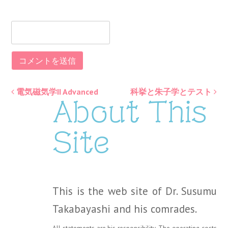
電気磁気学II Advanced
科挙と朱子学とテスト
Post
About This
navigation
Site
This is the web site of Dr. Susumu
Takabayashi and his comrades.