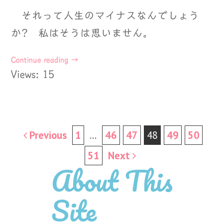
それって人生のマイナスなんでしょう
か? 私はそうは思いません。
Continue reading
→
Views: 15
Post
Previous
1
…
46
47
48
49
50
navigation
51
Next
About This
Site