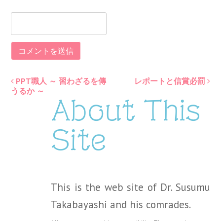
PPT職人 ～ 習わざるを傳
レポートと信賞必罰
Post
うるか ～
About This
navigation
Site
This is the web site of Dr. Susumu
Takabayashi and his comrades.