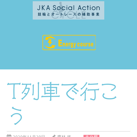
T列車で行こ
う