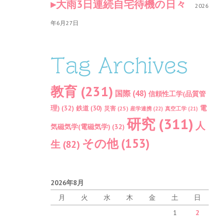
大雨3日連続自宅待機の日々
2026
年6月27日
Tag Archives
教育
(231)
国際
(48)
信頼性工学(品質管
理)
(32)
電
鉄道
(30)
災害
(25)
産学連携
(22)
真空工学
(21)
研究
(311)
人
気磁気学(電磁気学)
(32)
その他
(153)
生
(82)
2026年8月
月
火
水
木
金
土
日
1
2