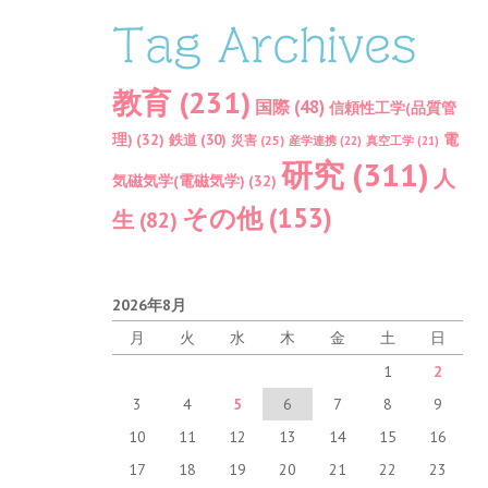
Tag Archives
教育
(231)
国際
(48)
信頼性工学(品質管
理)
(32)
電
鉄道
(30)
災害
(25)
産学連携
(22)
真空工学
(21)
研究
(311)
人
気磁気学(電磁気学)
(32)
その他
(153)
生
(82)
2026年8月
月
火
水
木
金
土
日
1
2
3
4
5
6
7
8
9
10
11
12
13
14
15
16
17
18
19
20
21
22
23