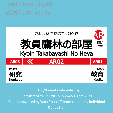
Total Views:
133,801
総訪問者数:
63,733
https://team-takabayashi.org
Copyrighted by Susumu TAKABAYASHI since 2020
Proudly powered by
WordPress
| Theme created by
Individual
Obligation