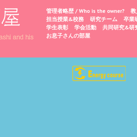
部屋
管理者略歴 / Who is the owner?
教
Skip
Menu
担当授業&校務
研究チーム
卒業
to
学生表彰
学会活動
共同研究&研
content
お息子さんの部屋
shi and his