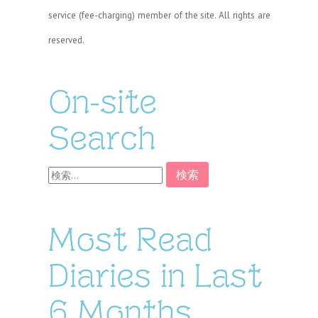
service (fee-charging) member of the site. All rights are
reserved.
On-site
Search
検
索:
Most Read
Diaries in Last
6 Months