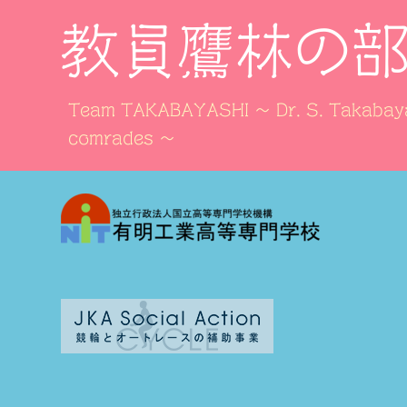
教員鷹林の
Team TAKABAYASHI ～ Dr. S. Takabaya
comrades ～