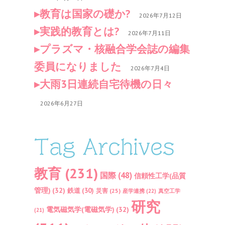
教育は国家の礎か?
2026年7月12日
実践的教育とは?
2026年7月11日
プラズマ・核融合学会誌の編集
委員になりました
2026年7月4日
大雨3日連続自宅待機の日々
2026年6月27日
Tag Archives
教育
(231)
国際
(48)
信頼性工学(品質
管理)
(32)
鉄道
(30)
災害
(25)
産学連携
(22)
真空工学
研究
電気磁気学(電磁気学)
(32)
(21)