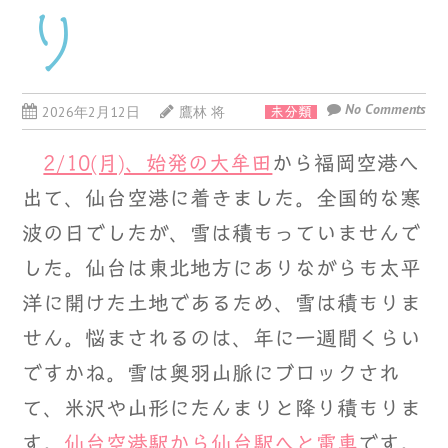
り
No Comments
2026年2月12日
鷹林 将
未分類
2/10(月)、始発の大牟田
から福岡空港へ
出て、仙台空港に着きました。全国的な寒
波の日でしたが、雪は積もっていませんで
した。仙台は東北地方にありながらも太平
洋に開けた土地であるため、雪は積もりま
せん。悩まされるのは、年に一週間くらい
ですかね。雪は奥羽山脈にブロックされ
て、米沢や山形にたんまりと降り積もりま
す。
仙台空港駅から仙台駅へと電車
です。