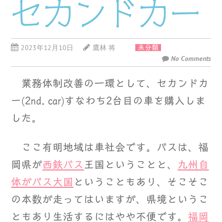
セカンドカー
2023年12月10日
鷹林 将
未分類
No Comments
業務体制改善の一環として、セカンドカ
ー(2nd. car)すなわち2台目の車を購入しま
した。
ここ有明地域は車社会です。バスは、福
岡県が
西鉄バス
王国ということと、
九州自
体がバス大国
ということもあり、そこそこ
の本数が走ってはいますが、県境というこ
ともあり生活するにはやや不便です。
福岡