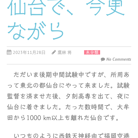
仙台で、今更
ながら
2023年11月28日
鷹林 将
未分類
No Comments
ただいま後期中間試験中ですが、所用あ
って東北の都仙台にやって来ました。試験
監督を済ませた後、夕刻高専を出て、夜に
仙台に着きました。たった数時間で、大牟
田から1000 km以上も離れた仙台です。
いつものように西鉄天神経由で福岡空港