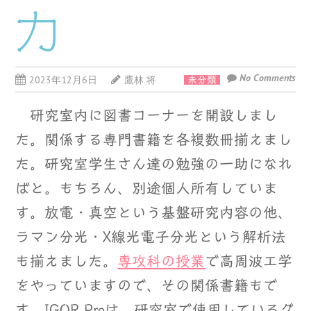
力
No Comments
2023年12月6日
鷹林 将
未分類
研究室内に図書コーナーを開設しまし
た。関係する専門書籍を各複数冊揃えまし
た。研究室学生さん達の勉強の一助になれ
ばと。もちろん、別途個人所有していま
す。放電・真空という基盤研究内容の他、
ラマン分光・X線光電子分光という解析法
も揃えました。
専攻科の授業
で高周波工学
をやっていますので、その関係書籍もで
す。IGOR Proは、研究室で使用しているグ