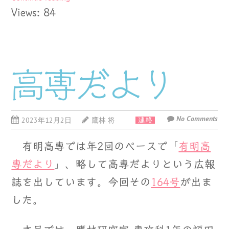
Views: 84
高専だより
No Comments
2023年12月2日
鷹林 将
連絡
有明高専では年2回のペースで「
有明高
専だより
」、略して高専だよりという広報
誌を出しています。今回その
164号
が出ま
した。