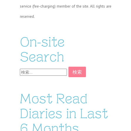
service (fee-charging) member of the site. All rights are
reserved.
On-site
Search
検
索:
Most Read
Diaries in Last
6 Months