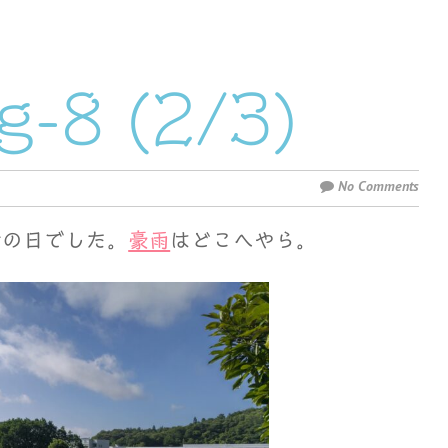
-8 (2/3)
No Comments
快晴の日でした。
豪雨
はどこへやら。