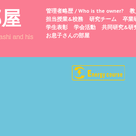
部屋
管理者略歴 / Who is the owner?
教
Skip
Menu
担当授業&校務
研究チーム
卒業
to
学生表彰
学会活動
共同研究&研
content
お息子さんの部屋
shi and his