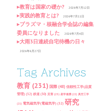
教育は国家の礎か?
2026年7月12日
実践的教育とは?
2026年7月11日
プラズマ・核融合学会誌の編集
委員になりました
2026年7月4日
大雨3日連続自宅待機の日々
2026年6月27日
Tag Archives
教育
(231)
国際
(48)
信頼性工学(品質
管理)
(32)
鉄道
(30)
災害
(25)
産学連携
(22)
真空工学
研究
電気磁気学(電磁気学)
(32)
(21)