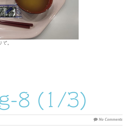
りで。
-8 (1/3)
No Comments