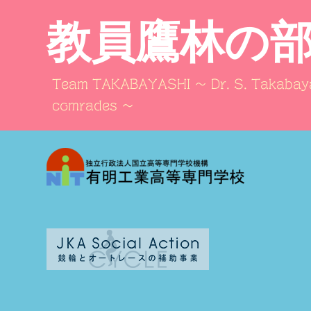
教員鷹林の
Team TAKABAYASHI ～ Dr. S. Takabaya
comrades ～