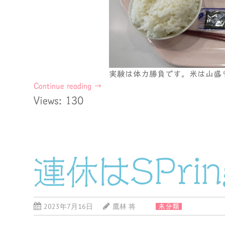
実験は体力勝負です。米は山盛
Continue reading
→
Views: 130
連休はSPring
2023年7月16日
鷹林 将
未分類